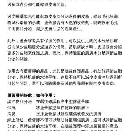
過多或過少都可能導致皮膚問題。
過度曝曬陽光可能刺激皮脂腺分泌過多的皮脂，導致毛孔堵塞、
粉刺和暗瘡的形成。蘆薈膠含有天然的收斂劑，能夠收縮毛孔、
平衡皮脂分泌，減少皮膚油脂的過量產生。
此外，蘆薈膠還具有保濕的作用，可以提供足夠的水分給肌膚，
從而減少皮脂腺分泌過多的情況。當肌膚缺水時，皮脂腺會分泌
更多的皮脂來保護皮膚。因此，保持適度的肌膚水分是調節皮脂
分泌的關鍵。
使用含有蘆薈膠的產品，尤其是曬後修護產品，有助於調節皮脂
分泌，保持肌膚的水油平衡。這樣不僅可以減少皮膚油脂過剩所
引起的問題，還可以預防曬傷及其他與曝曬有關的皮膚疾病。
蘆薈膠的好處：
如何使用：
調節皮脂分泌
在曬後修護程序中塗抹蘆薈膠
保濕
將蘆薈膠塗抹在乾燥的肌膚上
消炎
塗抹蘆薈膠以舒緩曬傷或發炎的肌膚
綜上所述，蘆薈膠不僅可以幫助修復曬傷肌膚，還可以調節皮脂
分泌，保持皮膚的水油平衡。在曬後護理中添加蘆薈膠的產品，