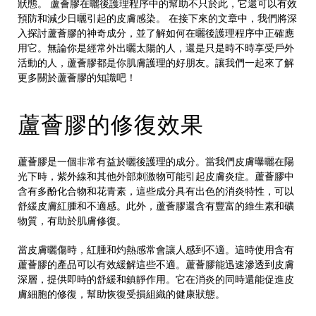
狀態。 蘆薈膠在曬後護理程序中的幫助不只於此，它還可以有效
預防和減少日曬引起的皮膚感染。 在接下來的文章中，我們將深
入探討蘆薈膠的神奇成分，並了解如何在曬後護理程序中正確應
用它。無論你是經常外出曬太陽的人，還是只是時不時享受戶外
活動的人，蘆薈膠都是你肌膚護理的好朋友。讓我們一起來了解
更多關於蘆薈膠的知識吧！
蘆薈膠的修復效果
蘆薈膠是一個非常有益於曬後護理的成分。當我們皮膚曝曬在陽
光下時，紫外線和其他外部刺激物可能引起皮膚炎症。蘆薈膠中
含有多酚化合物和花青素，這些成分具有出色的消炎特性，可以
舒緩皮膚紅腫和不適感。此外，蘆薈膠還含有豐富的維生素和礦
物質，有助於肌膚修復。
當皮膚曬傷時，紅腫和灼熱感常會讓人感到不適。這時使用含有
蘆薈膠的產品可以有效緩解這些不適。蘆薈膠能迅速滲透到皮膚
深層，提供即時的舒緩和鎮靜作用。它在消炎的同時還能促進皮
膚細胞的修復，幫助恢復受損組織的健康狀態。