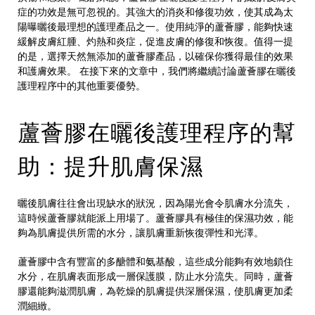
症的功效是無可忽視的。其強大的消炎和修復功效，使其成為太
陽曝曬後最理想的護理產品之一。使用純淨的蘆薈膠，能夠快速
緩解皮膚紅腫、灼熱和炎症，促進皮膚的修復和恢復。值得一提
的是，選擇天然無添加的蘆薈膠產品，以確保你獲得最佳的效果
和護膚效果。 在接下來的文章中，我們將繼續討論蘆薈膠在曬後
護理程序中的其他重要優勢。
蘆薈膠在曬後護理程序的幫
助：提升肌膚保濕
曬後肌膚往往會出現缺水的狀況，因為陽光會令肌膚水分流失，
這時候蘆薈膠就能派上用場了。蘆薈膠具有極佳的保濕功效，能
夠為肌膚提供所需的水分，讓肌膚重新恢復彈性和光澤。
蘆薈膠中含有豐富的多醣體和氨基酸，這些成分能夠有效地鎖住
水分，在肌膚表面形成一層保護膜，防止水分流失。同時，蘆薈
膠還能夠滋潤肌膚，為乾燥的肌膚提供深層保濕，使肌膚更加柔
潤細緻。