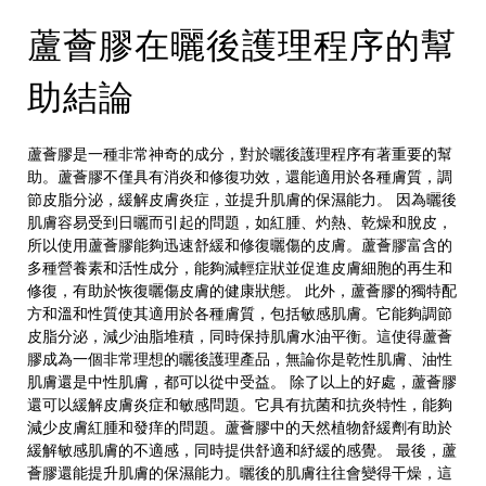
蘆薈膠在曬後護理程序的幫
助結論
蘆薈膠是一種非常神奇的成分，對於曬後護理程序有著重要的幫
助。蘆薈膠不僅具有消炎和修復功效，還能適用於各種膚質，調
節皮脂分泌，緩解皮膚炎症，並提升肌膚的保濕能力。 因為曬後
肌膚容易受到日曬而引起的問題，如紅腫、灼熱、乾燥和脫皮，
所以使用蘆薈膠能夠迅速舒緩和修復曬傷的皮膚。蘆薈膠富含的
多種營養素和活性成分，能夠減輕症狀並促進皮膚細胞的再生和
修復，有助於恢復曬傷皮膚的健康狀態。 此外，蘆薈膠的獨特配
方和溫和性質使其適用於各種膚質，包括敏感肌膚。它能夠調節
皮脂分泌，減少油脂堆積，同時保持肌膚水油平衡。這使得蘆薈
膠成為一個非常理想的曬後護理產品，無論你是乾性肌膚、油性
肌膚還是中性肌膚，都可以從中受益。 除了以上的好處，蘆薈膠
還可以緩解皮膚炎症和敏感問題。它具有抗菌和抗炎特性，能夠
減少皮膚紅腫和發痒的問題。蘆薈膠中的天然植物舒緩劑有助於
緩解敏感肌膚的不適感，同時提供舒適和紓緩的感覺。 最後，蘆
薈膠還能提升肌膚的保濕能力。曬後的肌膚往往會變得干燥，這