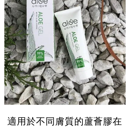
適用於不同膚質的蘆薈膠在