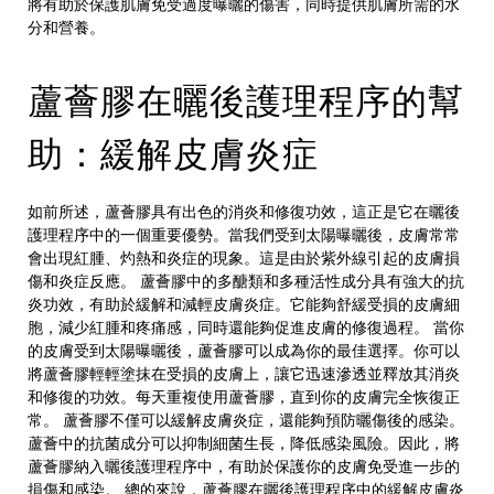
將有助於保護肌膚免受過度曝曬的傷害，同時提供肌膚所需的水
分和營養。
蘆薈膠在曬後護理程序的幫
助：緩解皮膚炎症
如前所述，蘆薈膠具有出色的消炎和修復功效，這正是它在曬後
護理程序中的一個重要優勢。當我們受到太陽曝曬後，皮膚常常
會出現紅腫、灼熱和炎症的現象。這是由於紫外線引起的皮膚損
傷和炎症反應。 蘆薈膠中的多醣類和多種活性成分具有強大的抗
炎功效，有助於緩解和減輕皮膚炎症。它能夠舒緩受損的皮膚細
胞，減少紅腫和疼痛感，同時還能夠促進皮膚的修復過程。 當你
的皮膚受到太陽曝曬後，蘆薈膠可以成為你的最佳選擇。你可以
將蘆薈膠輕輕塗抹在受損的皮膚上，讓它迅速滲透並釋放其消炎
和修復的功效。每天重複使用蘆薈膠，直到你的皮膚完全恢復正
常。 蘆薈膠不僅可以緩解皮膚炎症，還能夠預防曬傷後的感染。
蘆薈中的抗菌成分可以抑制細菌生長，降低感染風險。因此，將
蘆薈膠納入曬後護理程序中，有助於保護你的皮膚免受進一步的
損傷和感染。 總的來說，蘆薈膠在曬後護理程序中的緩解皮膚炎