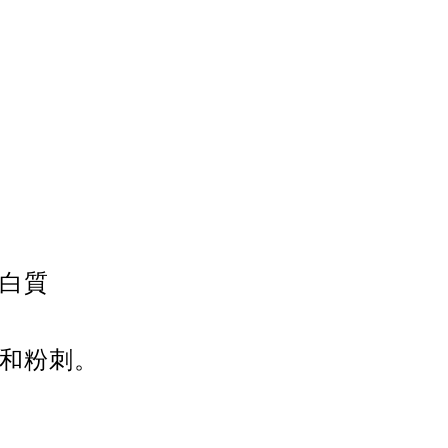
白質
痘和粉刺。