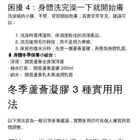
困擾 4：身體洗完澡一下就開始癢
洗澡後的小腿、手臂、背部開始乾癢，其實非常常見。建議可
以：
洗澡時選擇溫和、保濕度較佳的清潔產品。
洗完後用毛巾輕按，而不是用力摩擦。
保留些微水分時，先塗一層蘆薈凝膠，再疊加身體乳霜。
🧴 身體冬季保養小組合：
‧ 清潔：
開普蘆薈全身潔淨露
‧ 補水打底：
開普蘆薈凝膠 200ml
‧ 鎖水：
開普蘆薈乳木果滋潤乳霜
冬季蘆薈凝膠 3 種實用用
法
以下用法皆為一般日常保養建議，實際使用仍可依個人膚質與習
慣調整。