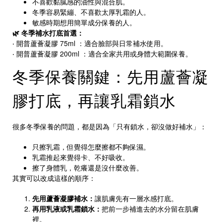
不喜歡黏膩感的油性與混合肌。
冬季容易緊繃、不喜歡太厚乳霜的人。
敏感時期想用簡單成分保養的人。
🌿 冬季補水打底首選：
‧
開普蘆薈凝膠 75ml
：適合臉部與日常補水使用。
‧
開普蘆薈凝膠 200ml
：適合全家共用或身體大範圍保養。
冬季保養關鍵：先用蘆薈凝
膠打底，再讓乳霜鎖水
很多冬季保養的問題，都是因為「只有鎖水，卻沒做好補水」：
只擦乳霜，但覺得怎麼擦都不夠保濕。
乳霜推起來覺得卡、不好吸收。
擦了身體乳，乾癢還是沒什麼改善。
其實可以改成這樣的順序：
先用蘆薈凝膠補水：
讓肌膚先有一層水感打底。
再用乳液或乳霜鎖水：
把前一步補進去的水分留在肌膚
裡。