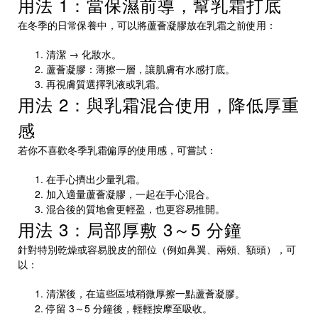
用法 1：當保濕前導，幫乳霜打底
在冬季的日常保養中，可以將蘆薈凝膠放在乳霜之前使用：
清潔 → 化妝水。
蘆薈凝膠：薄擦一層，讓肌膚有水感打底。
再視膚質選擇乳液或乳霜。
用法 2：與乳霜混合使用，降低厚重
感
若你不喜歡冬季乳霜偏厚的使用感，可嘗試：
在手心擠出少量乳霜。
加入適量蘆薈凝膠，一起在手心混合。
混合後的質地會更輕盈，也更容易推開。
用法 3：局部厚敷 3～5 分鐘
針對特別乾燥或容易脫皮的部位（例如鼻翼、兩頰、額頭），可
以：
清潔後，在這些區域稍微厚擦一點蘆薈凝膠。
停留 3～5 分鐘後，輕輕按摩至吸收。