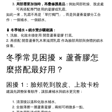
局部需要加強時，再疊修護產品：
例如局部乾燥、脫皮處
可再搭配專門使用的凝膠或乳霜。
如此一來，乳霜不再是「單打獨鬥」，而是與蘆薈凝膠分工合
作：一個補水、一個鎖水。
🧴 冬季補水＋鎖水雙步驟建議：
1. 洗臉、化妝水後使用
開普蘆薈凝膠
打底。
2. 再搭配
開普蘆薈乳木果滋潤乳霜
作為臉部局部與身體的鎖水
保養。
冬季常見困擾 × 蘆薈膠怎
麼搭配最好用？
困擾 1：臉頰乾到脫皮、上妝卡粉
建議先調整保養順序，讓肌膚補水與鎖水更完整：
清潔後以溫和化妝水補水。
全臉薄擦一層蘆薈凝膠，兩頰可稍微多一點。
再使用乳液或乳霜鎖水。