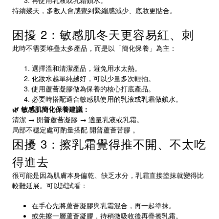
持續幾天，多數人會感覺到緊繃感減少、底妝更貼合。
困擾 2：敏感肌冬天更容易紅、刺
此時不需要堆疊太多產品，而是以「簡化保養」為主：
選擇溫和清潔產品，避免用水太熱。
化妝水越單純越好，可以少量多次輕拍。
使用蘆薈凝膠做為保養的核心打底產品。
必要時搭配適合敏感肌使用的乳液或乳霜做鎖水。
🌿 敏感肌簡化保養建議：
清潔 →
開普蘆薈凝膠
→ 適量乳液或乳霜。
局部不穩定處可酌量搭配
開普蘆薈苦膠
。
困擾 3：擦乳霜覺得推不開、不太吃
得進去
很可能是因為肌膚本身偏乾、缺乏水分，乳霜直接塗抹就變得比
較難延展。可以試試看：
在手心先將蘆薈凝膠與乳霜混合，再一起塗抹。
或先擦一層蘆薈凝膠，待稍微吸收後再疊擦乳霜。