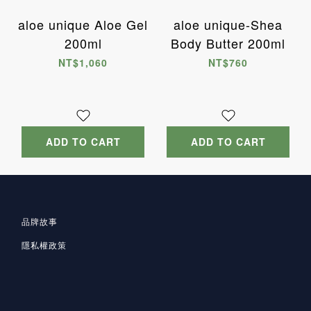
aloe unique Aloe Gel
aloe unique-Shea
200ml
Body Butter 200ml
NT$1,060
NT$760
ADD TO CART
ADD TO CART
品牌故事
隱私
權政策