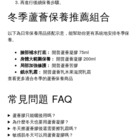
再進行後續保養步驟。
冬季蘆薈保養推薦組合
以下為日常保養用品搭配示意，能幫助你更有系統地安排冬季保
養。
臉部補水打底：
開普蘆薈凝膠 75ml
身體大範圍保養：
開普蘆薈凝膠 200ml
局部加強修護：
開普蘆薈苦膠
鎖水乳霜：
開普蘆薈乳木果滋潤乳霜
查看更多適合冬季的蘆薈保養商品
常見問題 FAQ
蘆薈膠只能曬後用嗎？
為什麼冬天也要用蘆薈凝膠？
冬天擦蘆薈膠後還需要擦乳霜嗎？
敏感肌冬天可以用蘆薈凝膠嗎？