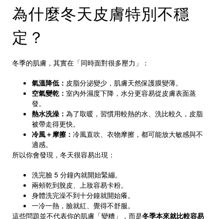
為什麼冬天皮膚特別不穩
定？
冬季的肌膚，其實在「同時面對很多壓力」：
氣溫降低：
皮脂分泌變少，肌膚天然保護膜變薄。
空氣變乾：
室內外濕度下降，水分更容易從皮膚表面蒸
發。
熱水洗澡：
為了取暖，習慣用較熱的水、洗比較久，皮脂
被帶走得更快。
冷風＋摩擦：
冷風直吹、衣物摩擦，都可能放大敏感與不
適感。
所以你會發現，冬天很容易出現：
洗完臉 5 分鐘內就開始緊繃。
兩頰乾到脫皮、上妝容易卡粉。
身體洗完澡不到十分鐘就開始癢。
一冷一熱，臉就紅、覺得不舒服。
這些問題並不代表你的肌膚「變糟」，而是
冬季本來就比較容易