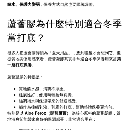
缺水、保護力變弱
，保養方式自然也要跟著調整。
蘆薈膠為什麼特別適合冬季
當打底？
很多人把蘆薈膠歸類為「夏天用品」，想到曬後才會想到它。但
從質地與使用感來看，蘆薈凝膠其實非常適合冬季保養用來當
第
一層打底保養
。
蘆薈凝膠的特點是：
質地偏水感、清爽不厚重。
延展性好，使用時輕盈無負擔。
強調補水與保濕帶來的舒適感受。
能作為後續乳液、乳霜的打底，幫助整體保養更均勻。
特別是以
Aloe Ferox（開普蘆薈）
為核心原料的蘆薈凝膠，質
地清爽卻能帶來良好的保濕感受，非常適合用在：