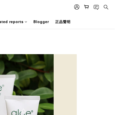
ated reports
Blogger
正品聲明