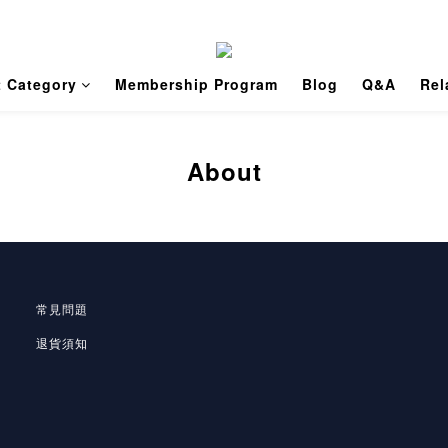
t Category
Membership Program
Blog
Q&A
Rel
About
常見問題
退貨須知