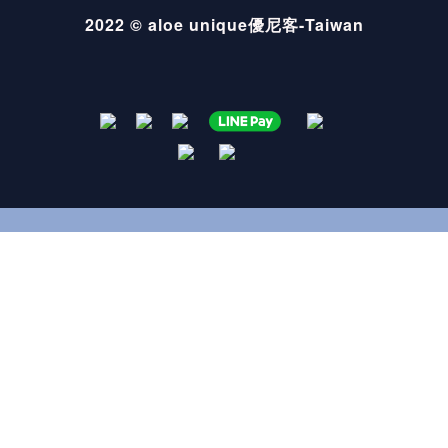
2022 © aloe unique優尼客-Taiwan