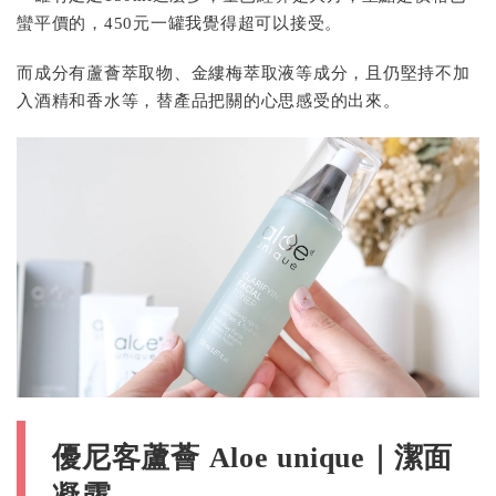
蠻平價的，450元一罐我覺得超可以接受。
而成分有蘆薈萃取物、金縷梅萃取液等成分，且仍堅持不加
入酒精和香水等，替產品把關的心思感受的出來。
優尼客蘆薈 Aloe unique｜潔面