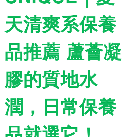
天清爽系保養
品推薦 蘆薈凝
膠的質地水
潤，日常保養
品就選它！