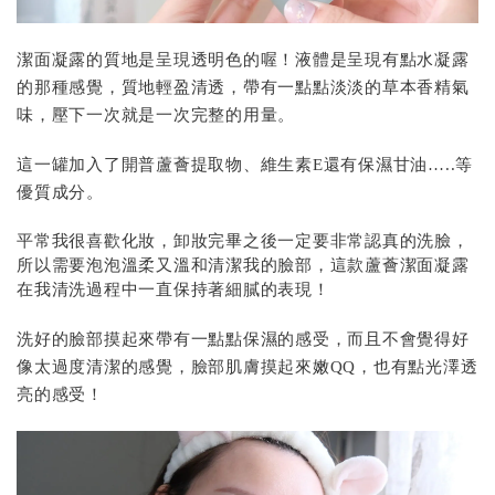
潔面凝露的質地是呈現透明色的喔！液體是呈現有點水凝露
的那種感覺，質地輕盈清透，帶有一點點淡淡的草本香精氣
味，壓下一次就是一次完整的用量。
這一罐加入了開普蘆薈提取物、維生素E還有保濕甘油…..等
優質成分。
平常我很喜歡化妝，卸妝完畢之後一定要非常認真的洗臉，
所以需要泡泡溫柔又溫和清潔我的臉部，這款蘆薈潔面凝露
在我清洗過程中一直保持著細膩的表現！
洗好的臉部摸起來帶有一點點保濕的感受，而且不會覺得好
像太過度清潔的感覺，臉部肌膚摸起來嫩QQ，也有點光澤透
亮的感受！