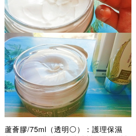
蘆薈膠/75ml（透明⚪）：護理保濕