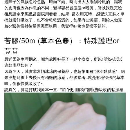
這陣子的氣候忽冷忽熱，時而下雨、時而出大太陽刮冷風的，讓我
的皮膚也因為作息的不同，變得容易冒痘痘or暗沉，所以我洗完臉
後想說拿來濕敷當面膜用看看，結果..當次用完時，感覺洗完臉才單
擦就蠻好吸收了，也不會乾乾澀澀的，如果有些美眉，剛給人做完
臉or醫美雷射後當保濕面膜用，我覺得好像也是蠻不錯的。
苦膠/50m (草本色🟠）：特殊護理or
荳荳
最近因為生理期來，嘴角處剛好長了一點小痘痘，所以想說來試試
這款產品如何？
因為冬天，其實非常怕冰涼的保養品，也超怕那種“濕冷黏膩感”，結
果沒想到擦上去後只有稍微的涼感，然後接著..就是有種特殊的草本
味，但很快就吸收了~
說真的，算是打破我原本一直..“害怕使用膠類”卻很難吸收的黏濕感..