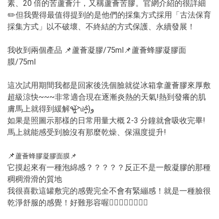
素、20 倍的苦蘆薈汁，又稱蘆薈苦膠。官網介紹的很詳細
✏️但我覺得最值得提到的是他們的採集方式採用「古法保育
採集方式」以不破壞、不終結的方式保護、永續發展！
我收到兩個產品 📌蘆薈凝膠/75ml📌蘆薈蜂膠凝膠面
膜/75ml
這次試用期間我都是回家後洗個臉就從冰箱拿蘆薈膠來厚敷
超級涼快~~~非常適合現在逐漸炎熱的天氣!熱到發癢的肌
膚馬上就得到緩解٩(˃̶͈̀௰˂̶͈́)و
如果是照圖示那樣的日常用量大概 2-3 分鐘就會吸收完畢!
馬上就能感受到臉沒有那麼乾燥、保濕度提升!
蘆薈蜂膠凝膠面膜
📌
📌
它摸起來有一種泡綿感？？？？？
反正不是一般凝膠的那種
稠稠滑滑的質地
我很喜歡這罐敷完的感覺完全不會有緊繃感！就是一種臉很
乾淨舒服的感覺！好難形容喔😵‍💫😵‍💫😵‍💫😵‍💫