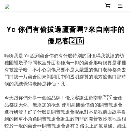
Yc 你們有偷拔過蘆薈嗎?來自南非的
優尼客🇿🇦
嗨嗨我是 Yc 說到蘆薈你們有什麼特別的回憶嗎我就讀的幼
稚園裡幾乎每間教室外面都種滿一排的蘆薈那時候要是哪裡
有被蚊子咬、不小心刮傷只要不是太嚴重的傷口老師都會去
門口拔一片蘆薈回來剝開用中間透明膠質的地方擦傷口那時
候的我總覺得老師是神仙下凡
今天跟你們分享一個酷品牌！優尼客誕生於南非🇿🇦 全產
品都採天然、無添加的概念 使用高醫藥價值的開普敦蘆薈
進行研發！好了什麼是開普敦蘆薈呢絕對不是我前面故事提
到的簡單小角色開普敦蘆薈誕生於南非的開普敦沙漠地區相
較於一般的蘆薈✏️開普敦蘆薈含有 2 倍以上的氨基酸、維生