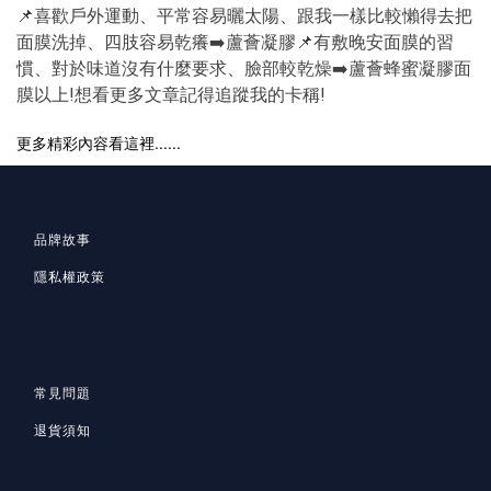
📌喜歡戶外運動、平常容易曬太陽、跟我一樣比較懶得去把
面膜洗掉、四肢容易乾癢➡️蘆薈凝膠📌有敷晚安面膜的習
慣、對於味道沒有什麼要求、臉部較乾燥➡️蘆薈蜂蜜凝膠面
膜以上!想看更多文章記得追蹤我的卡稱!
更多精彩內容看這裡......
品牌故事
隱私
權政策
常見問題
退貨須知