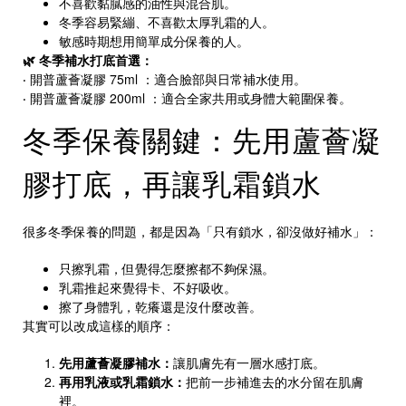
不喜歡黏膩感的油性與混合肌。
冬季容易緊繃、不喜歡太厚乳霜的人。
敏感時期想用簡單成分保養的人。
🌿 冬季補水打底首選：
‧
開普蘆薈凝膠 75ml
：適合臉部與日常補水使用。
‧
開普蘆薈凝膠 200ml
：適合全家共用或身體大範圍保養。
冬季保養關鍵：先用蘆薈凝
膠打底，再讓乳霜鎖水
很多冬季保養的問題，都是因為「只有鎖水，卻沒做好補水」：
只擦乳霜，但覺得怎麼擦都不夠保濕。
乳霜推起來覺得卡、不好吸收。
擦了身體乳，乾癢還是沒什麼改善。
其實可以改成這樣的順序：
先用蘆薈凝膠補水：
讓肌膚先有一層水感打底。
再用乳液或乳霜鎖水：
把前一步補進去的水分留在肌膚
裡。