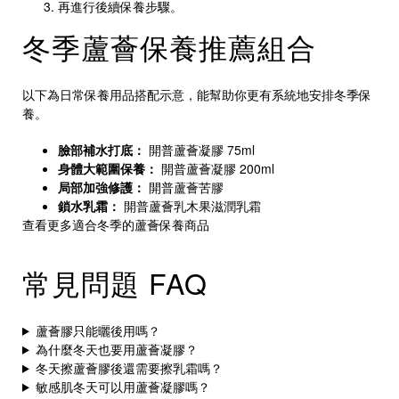
再進行後續保養步驟。
冬季蘆薈保養推薦組合
以下為日常保養用品搭配示意，能幫助你更有系統地安排冬季保
養。
臉部補水打底：
開普蘆薈凝膠 75ml
身體大範圍保養：
開普蘆薈凝膠 200ml
局部加強修護：
開普蘆薈苦膠
鎖水乳霜：
開普蘆薈乳木果滋潤乳霜
查看更多適合冬季的蘆薈保養商品
常見問題 FAQ
蘆薈膠只能曬後用嗎？
為什麼冬天也要用蘆薈凝膠？
冬天擦蘆薈膠後還需要擦乳霜嗎？
敏感肌冬天可以用蘆薈凝膠嗎？