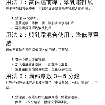
用法 1：當保濕前導，幫乳霜打底
在冬季的日常保養中，可以將蘆薈凝膠放在乳霜之前使用：
清潔 → 化妝水。
蘆薈凝膠：薄擦一層，讓肌膚有水感打底。
再視膚質選擇乳液或乳霜。
用法 2：與乳霜混合使用，降低厚重
感
若你不喜歡冬季乳霜偏厚的使用感，可嘗試：
在手心擠出少量乳霜。
加入適量蘆薈凝膠，一起在手心混合。
混合後的質地會更輕盈，也更容易推開。
用法 3：局部厚敷 3～5 分鐘
針對特別乾燥或容易脫皮的部位（例如鼻翼、兩頰、額頭），可
以：
清潔後，在這些區域稍微厚擦一點蘆薈凝膠。
停留 3～5 分鐘後，輕輕按摩至吸收。