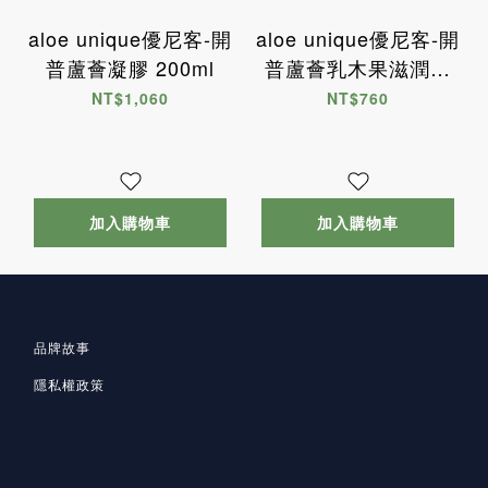
aloe unique優尼客-開
aloe unique優尼客-開
普蘆薈凝膠 200ml
普蘆薈乳木果滋潤乳
霜 200ml
NT$1,060
NT$760
加入購物車
加入購物車
品牌故事
隱私
權政策