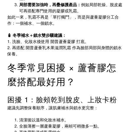
局部需要加強時，再疊修護產品：
例如局部乾燥、脫皮處
可再搭配專門使用的凝膠或乳霜。
如此一來，乳霜不再是「單打獨鬥」，而是與蘆薈凝膠分工合
作：一個補水、一個鎖水。
🧴 冬季補水＋鎖水雙步驟建議：
1. 洗臉、化妝水後使用
開普蘆薈凝膠
打底。
2. 再搭配
開普蘆薈乳木果滋潤乳霜
作為臉部局部與身體的鎖水
保養。
冬季常見困擾 × 蘆薈膠怎
麼搭配最好用？
困擾 1：臉頰乾到脫皮、上妝卡粉
建議先調整保養順序，讓肌膚補水與鎖水更完整：
清潔後以溫和化妝水補水。
全臉薄擦一層蘆薈凝膠，兩頰可稍微多一點。
再使用乳液或乳霜鎖水。