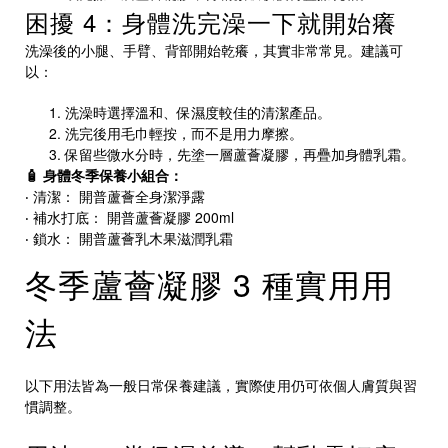
困擾 4：身體洗完澡一下就開始癢
洗澡後的小腿、手臂、背部開始乾癢，其實非常常見。建議可
以：
洗澡時選擇溫和、保濕度較佳的清潔產品。
洗完後用毛巾輕按，而不是用力摩擦。
保留些微水分時，先塗一層蘆薈凝膠，再疊加身體乳霜。
🧴 身體冬季保養小組合：
‧ 清潔：
開普蘆薈全身潔淨露
‧ 補水打底：
開普蘆薈凝膠 200ml
‧ 鎖水：
開普蘆薈乳木果滋潤乳霜
冬季蘆薈凝膠 3 種實用用
法
以下用法皆為一般日常保養建議，實際使用仍可依個人膚質與習
慣調整。