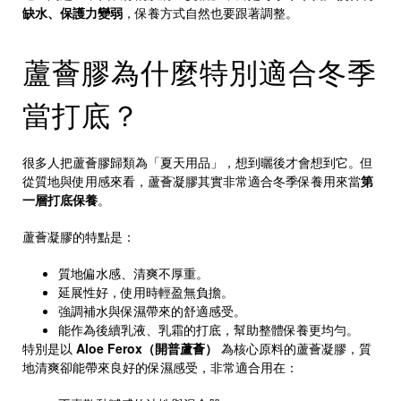
缺水、保護力變弱
，保養方式自然也要跟著調整。
蘆薈膠為什麼特別適合冬季
當打底？
很多人把蘆薈膠歸類為「夏天用品」，想到曬後才會想到它。但
從質地與使用感來看，蘆薈凝膠其實非常適合冬季保養用來當
第
一層打底保養
。
蘆薈凝膠的特點是：
質地偏水感、清爽不厚重。
延展性好，使用時輕盈無負擔。
強調補水與保濕帶來的舒適感受。
能作為後續乳液、乳霜的打底，幫助整體保養更均勻。
特別是以
Aloe Ferox（開普蘆薈）
為核心原料的蘆薈凝膠，質
地清爽卻能帶來良好的保濕感受，非常適合用在：