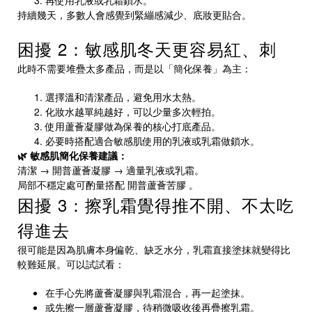
持續幾天，多數人會感覺到緊繃感減少、底妝更貼合。
困擾 2：敏感肌冬天更容易紅、刺
此時不需要堆疊太多產品，而是以「簡化保養」為主：
選擇溫和清潔產品，避免用水太熱。
化妝水越單純越好，可以少量多次輕拍。
使用蘆薈凝膠做為保養的核心打底產品。
必要時搭配適合敏感肌使用的乳液或乳霜做鎖水。
🌿 敏感肌簡化保養建議：
清潔 →
開普蘆薈凝膠
→ 適量乳液或乳霜。
局部不穩定處可酌量搭配
開普蘆薈苦膠
。
困擾 3：擦乳霜覺得推不開、不太吃
得進去
很可能是因為肌膚本身偏乾、缺乏水分，乳霜直接塗抹就變得比
較難延展。可以試試看：
在手心先將蘆薈凝膠與乳霜混合，再一起塗抹。
或先擦一層蘆薈凝膠，待稍微吸收後再疊擦乳霜。