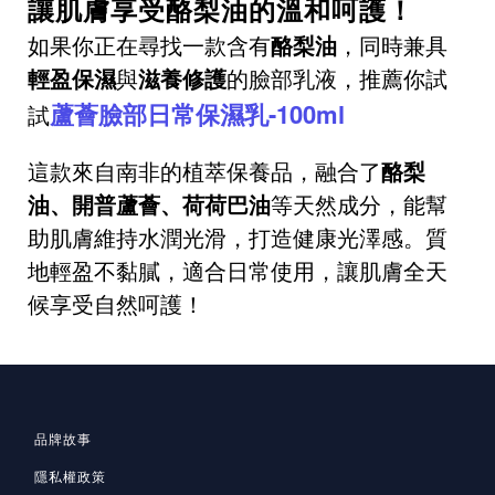
讓肌膚享受酪梨油的溫和呵護！
如果你正在尋找一款含有
酪梨油
，同時兼具
輕盈保濕
與
滋養修護
的臉部乳液，推薦你試
蘆薈臉部日常保濕乳-100ml
試
這款來自南非的植萃保養品，融合了
酪梨
油、開普蘆薈、荷荷巴油
等天然成分，能幫
助肌膚維持水潤光滑，打造健康光澤感。質
地輕盈不黏膩，適合日常使用，讓肌膚全天
候享受自然呵護！
品牌故事
隱私
權政策