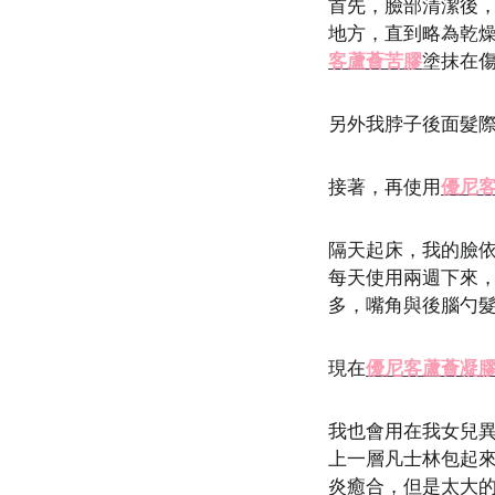
首先，臉部清潔後
地方，直到略為乾燥
客蘆薈苦膠
塗抹在
另外我脖子後面髮
接著，再使用
優尼
隔天起床，我的臉
每天使用兩週下來
多，嘴角與後腦勺
現在
優尼客蘆薈凝
我也會用在我女兒
上一層凡士林包起
炎癒合，但是太大