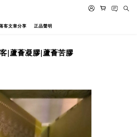
落客文章分享
正品聲明
尼客|蘆薈凝膠|蘆薈苦膠