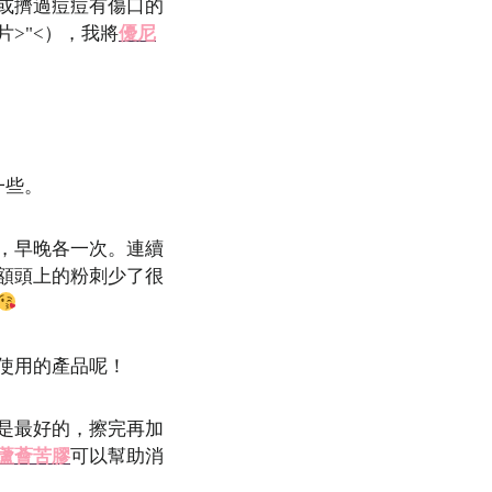
或擠過痘痘有傷口的
>"<），我將
優尼
一些。
，早晚各一次。連續
額頭上的粉刺少了很
使用的產品呢！
是最好的，擦完再加
蘆薈苦膠
可以幫助消