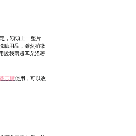
穩定，額頭上一整片
洗臉用品，雖然稍微
用說我兩邊耳朵沿著
薈苦膠
使用，可以改