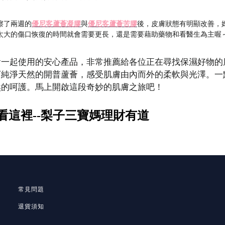
擦了兩週的
優尼客蘆薈凝膠
與
優尼客蘆薈苦膠
後，皮膚狀態有明顯改善，
太大的傷口恢復的時間就會需要更長，還是需要藉助藥物和看醫生為主喔
會一起使用的安心產品，非常推薦給各位正在尋找保濕好物的
下純淨天然的開普蘆薈，感受肌膚由內而外的柔軟與光澤。一
然的呵護。馬上開啟這段奇妙的肌膚之旅吧！
看這裡--梨子三寶媽理財有道
常見問題
退貨須知