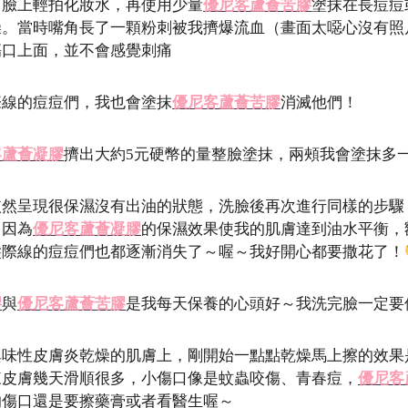
，臉上輕拍化妝水，再使用少量
優尼客蘆薈苦膠
塗抹在長痘痘
。當時嘴角長了一顆粉刺被我擠爆流血（畫面太噁心沒有照片
傷口上面，並不會感覺刺痛
際線的痘痘們，我也會塗抹
優尼客蘆薈苦膠
消滅他們！
客蘆薈凝膠
擠出大約5元硬幣的量整臉塗抹，兩頰我會塗抹多
依然呈現很保濕沒有出油的狀態，洗臉後再次進行同樣的步驟
，因為
優尼客蘆薈凝膠
的保濕效果使我的肌膚達到油水平衡，
髮際線的痘痘們也都逐漸消失了～喔～我好開心都要撒花了！
膠
與
優尼客蘆薈苦膠
是我每天保養的心頭好～我洗完臉一定要
異味性皮膚炎乾燥的肌膚上，剛開始一點點乾燥馬上擦的效果
來皮膚幾天滑順很多，小傷口像是蚊蟲咬傷、青春痘，
優尼客
的傷口還是要擦藥膏或者看醫生喔～