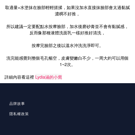
取適量+水塗抹在臉部輕輕搓揉，如果沒加水直接抹臉部會太過黏膩
濃稠不好推，
所以建議一定要配點水按摩臉部，加水後磨砂膏並不會有黏膩感，
反而像那種液體洗面乳一樣好推好清洗，
按摩完臉部之後以溫水沖洗洗淨即可。
洗完能感覺到整個毛孔暢空，皮膚變嫩白不少，一周大約可以用個
1~2次。
詳細內容看這裡
Lydia涵的小窩
品牌故事
隱私
權政策