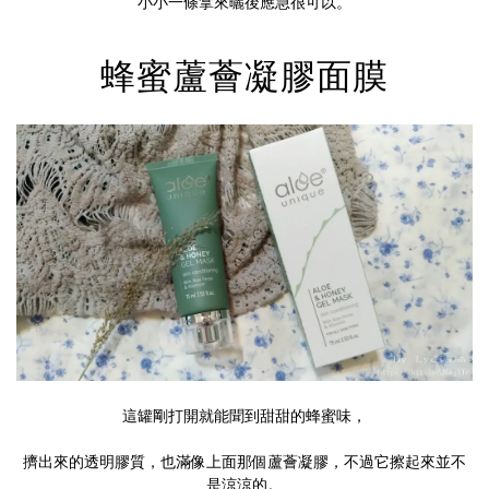
小小一條拿來曬後應急很可以。
蜂蜜蘆薈凝膠面膜
這罐剛打開就能聞到甜甜的蜂蜜味，
擠出來的透明膠質，也滿像上面那個蘆薈凝膠，不過它擦起來並不
是涼涼的。