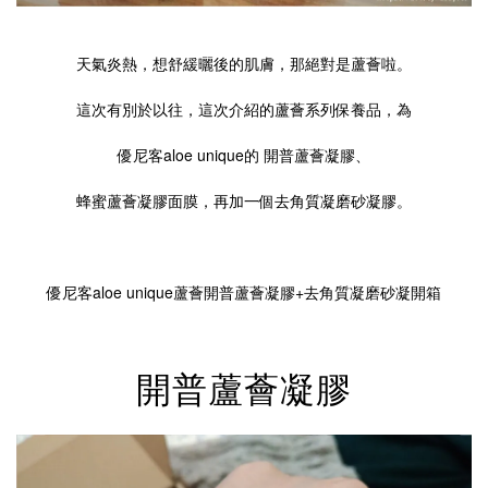
天氣炎熱，想舒緩曬後的肌膚，那絕對是蘆薈啦。
這次有別於以往，這次介紹的蘆薈系列保養品，為
優尼客aloe unique的 開普蘆薈凝膠、
蜂蜜蘆薈凝膠面膜，再加一個去角質凝磨砂凝膠。
優尼客aloe unique蘆薈開普蘆薈凝膠+去角質凝磨砂凝開箱
開普蘆薈凝膠