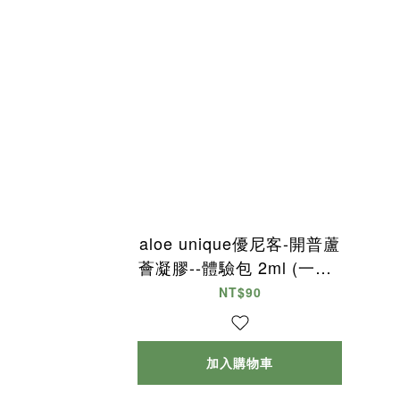
aloe unique優尼客-開普蘆
薈凝膠--體驗包 2ml (一份5
包)
NT$90
加入購物車